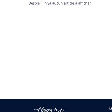
Désolé, il n'ya aucun article à afficher
Pagination
des
publications
L