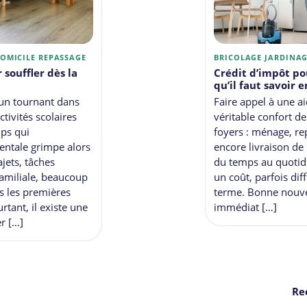
DOMICILE
REPASSAGE
BRICOLAGE
JARDINA
 souffler dès la
Crédit d’impôt pou
qu’il faut savoir 
un tournant dans
Faire appel à une a
ctivités scolaires
véritable confort 
ps qui
foyers : ménage, re
entale grimpe alors
encore livraison de
ajets, tâches
du temps au quotidi
amiliale, beaucoup
un coût, parfois dif
s les premières
terme. Bonne nouvel
tant, il existe une
immédiat […]
r […]
Re